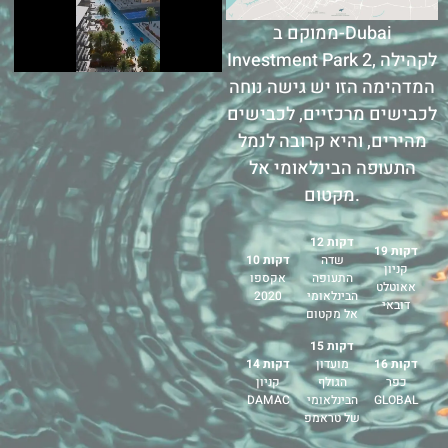
ממוקם ב-Dubai
Investment Park 2, לקהילה
המדהימה הזו יש גישה נוחה
לכבישים מרכזיים, לכבישים
מהירים, והיא קרובה לנמל
התעופה הבינלאומי אל
מקטום.
12 דקות
19 דקות
שדה
10 דקות
קניון
התעופה
אקספו
אאוטלט
הבינלאומי
2020
דובאי
אל מקטום
15 דקות
16 דקות
מועדון
14 דקות
כפר
הגולף
קניון
GLOBAL
הבינלאומי
DAMAC
של טראמפ