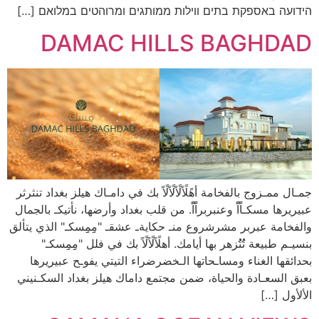
הידועה באספקת בתים ווילות ממותגים ומרוהטים במלואם […]
DAMAC HILLS BAGHDAD
جمـال ممـزوج بالفخامة أهًلًاًلًاًلًاًلًاً بك في دامـاك هيلز بغداد تنثرثر
عبيريرها مسكـاًًاًً وعنبربراًًاًً. من قلب بغداد وأرضها، نأتيكـ بالجمال
والفخامة عبربر مشرشروع منـ حكايةـ عشقـ "مِِمِِسكـ" الذي يتألق
بنسيـم طبيعة تُُتُُزهر بها أيامك. أهلًاًلًاًلًاً بك في فلل "مِِمِِسكـ"
بحدائقها الغناء ومساـحاتها الـخضرضراء التيتي يفوـح عبيريرها
بعبق السعـادة والحياة، ضمن مجتمع داماك هيلز بغداد السكـنيني
الألأول […]