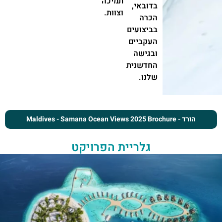
תמיכה
בדובאי,
וצוות.
הכרה
בביצועים
העקביים
ובגישה
החדשנית
שלנו.
הורד - Maldives - Samana Ocean Views 2025 Brochure
גלריית הפרויקט