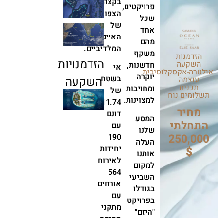
בקצה
פרויקטים,
הצפוני
שכל
של
אחד
האיים
מהם
המלדיביים.
משקף
הזדמנות
הזדמנויות
השקעה
חדשנות,
אי
אולטרה-אקסקלוסיבית
יוקרה
בשטח
השקעה
עוצמה
תכנית
ומחויבות
של
תשלומים נוח
למצוינות.
11.74
מחיר
דונם
המסע
התחלתי
עם
שלנו
250,000
190
העלה
יחידות
$
אותנו
לאירוח
למקום
564
השביעי
אורחים
בגודלו
עם
בפרויקט
מתקני
"היזם"