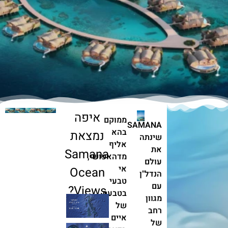
איפה
ממוקם
SAMANA
בהא
נמצאת
שינתה
אליף
את
Samana
מדהאפושי,
עולם
אי
Ocean
הנדל"ן
טבעי
עם
Views?
בטבעת
מגוון
של
רחב
איים
של