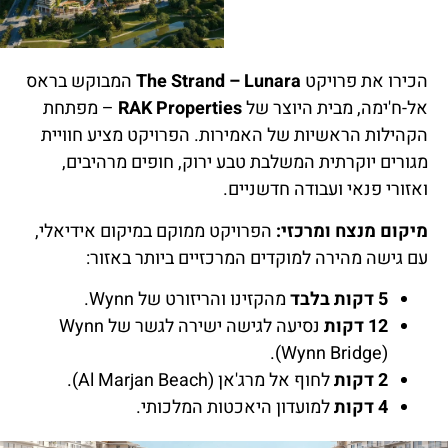
הכירו את פרויקט
The Strand – Lunara
המבוקש בראס
אל-ח'ימה, מבית היוצר של
RAK Properties
– מפתחת
הקהילות הראשיות של האמירות. הפרויקט מציע חוויית
מגורים יוקרתית המשלבת טבע ירוק, חופים מרהיבים,
ואזורי פנאי ועבודה חדשניים.
מיקום מנצח ומרכזי:
הפרויקט ממוקם במיקום אידיאלי,
עם גישה מהירה למוקדים המרכזיים ביותר באזור:
5 דקות בלבד
מהקזינו והריזורט של Wynn.
12 דקות
נסיעה לגישה ישירה לגשר של Wynn
(Wynn Bridge).
2 דקות
לחוף אל מרג'אן (Al Marjan Beach).
4 דקות
למועדון היאכטות המלכותי.