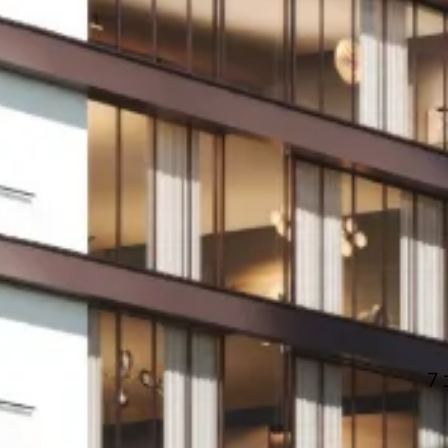
תכנית תשלומים נוח, בדרום דובאי צמוד Expo City של Emmar הדאון טאון מס 2 של דובאי בעתיד והכי חשוב 7