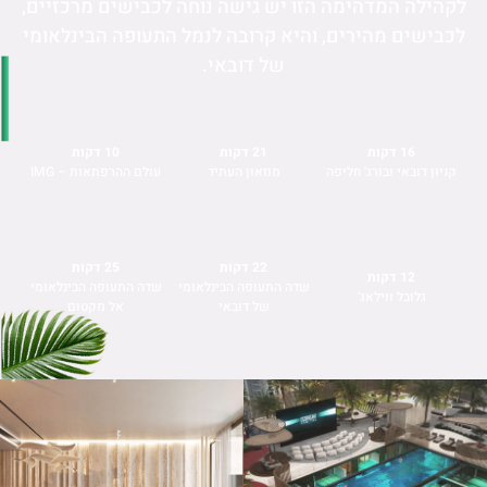
לקהילה המדהימה הזו יש גישה נוחה לכבישים מרכזיים,
לכבישים מהירים, והיא קרובה לנמל התעופה הבינלאומי
של דובאי.
16 דקות
21 דקות
10 דקות
קניון דובאי ובורג' חליפה
מוזאון העתיד
עולם ההרפתאות – IMG
22 דקות
25 דקות
12 דקות
שדה התעופה הבינלאומי
שדה התעופה הבינלאומי
גלובל ווילאג'
של דובאי
אל מקטום