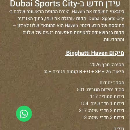
עידן חדש ב-Dubai Sports City
בינגאטי חושפים את Haven, יצירת המופת הראשונה שלהם ב-
Dubai Sports City. מקום שמגלם את שמו, בתוך האנרגיה
התוססת של רובע דינמי. Haven הוא ההומאז' שלנו לאיזון –
מקום בו השאיפה למצוינות מאפשרת רגעים של שלווה
והתחדשות.
מיקום Binghatti Haven
מסירה: מרץ 2026
תיאור: B + G + 3P + 26 קומות מגורים + גג
מספר יחידות:
סה"כ יחידות מגורים: 501
דירות סטודיו: 117
דירות 1 חדר שינה: 154
דירות 2 חדרי שינה: 217
דירות 3 חדרי שינה: 13
גדלים: